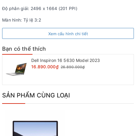
đạt được độ sáng lên tới 101% gam màu sRGB để bạn khi ra
Độ phân giải: 2496 x 1664 (201 PPI)
ngoài trời sử dụng thì màn hình dễ nhìn
Màn hình: Tỷ lệ 3:2
Xem cấu hình chi tiết
Bạn có thể thích
Dell Inspiron 16 5630 Model 2023
16.890.000₫
26.890.000₫
SẢN PHẨM CÙNG LOẠI