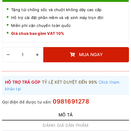
Tặng túi chống sốc và chuột không dây cao cấp
Hỗ trợ cài đặt phần mềm và vệ sinh máy trọn đời
Miễn phí vận chuyển toàn quốc
Giá chưa bao gồm VAT 10%
–
+
MUA NGAY
HỖ TRỢ TRẢ GÓP
TỶ LỆ XÉT DUYỆT ĐẾN 99%
Click tham
khảo tại
0981691278
Gọi điện để được tư vấn:
MÔ TẢ
ĐÁNH GIÁ SẢN PHẨM